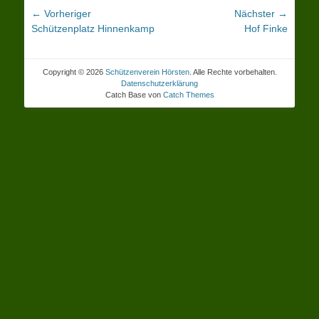
Beitragsnavigation
← Vorheriger
Nächster →
Vorheriger
Nächster
Schützenplatz Hinnenkamp
Hof Finke
Beitrag:
Beitrag:
Copyright © 2026
Schützenverein Hörsten
. Alle Rechte vorbehalten.
Datenschutzerklärung
Catch Base von
Catch Themes