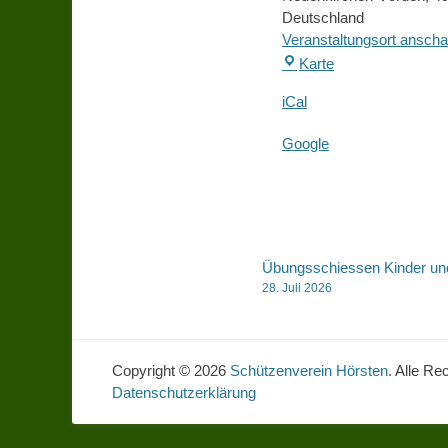
Deutschland
Veranstaltungsort ansch
Schützenhalle
Karte
Hörsten
iCal
Google
Beitragsnaviga
Übungsschiessen Kinder un
28. Juli 2026
Copyright © 2026
Schützenverein Hörsten
. Alle Re
Datenschutzerklärung