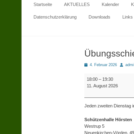
Primäres Menü
Zum
Startseite
AKTUELLES
Kalender
K
Inhalt
springen
Datenschutzerklärung
Downloads
Links
Übungsschie
Posted
Autor
4. Februar 2026
admi
on
Übungsschiessen
18:00
–
19:30
Kinder
11. August 2026
und
Jugendliche
Jeden zweiten Dienstag i
Schützenhalle Hörsten
Westrup 5
Neuenkirchen-Vörden
,
4